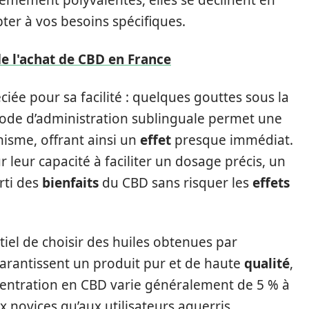
mement polyvalentes, elles se déclinent en
ter à vos besoins spécifiques.
e l'achat de CBD en France
éciée pour sa facilité : quelques gouttes sous la
thode d’administration sublinguale permet une
isme, offrant ainsi un
effet
presque immédiat.
 leur capacité à faciliter un dosage précis, un
arti des
bienfaits
du CBD sans risquer les
effets
ntiel de choisir des huiles obtenues par
garantissent un produit pur et de haute
qualité
,
ncentration en CBD varie généralement de 5 % à
 novices qu’aux utilisateurs aguerris.