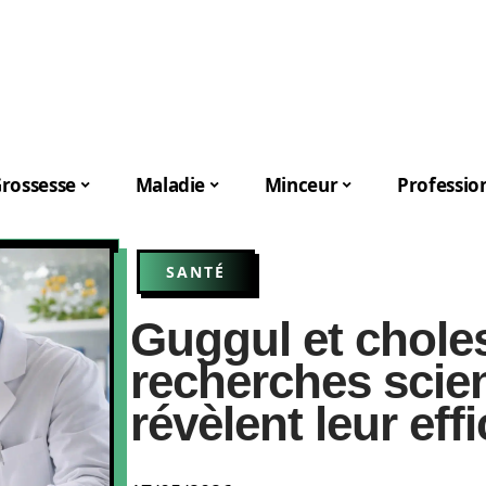
rossesse
Maladie
Minceur
Professio
SANTÉ
Guggul et choles
recherches scien
révèlent leur effi