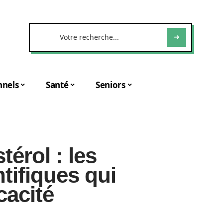
nnels
Santé
Seniors
térol : les
tifiques qui
cacité