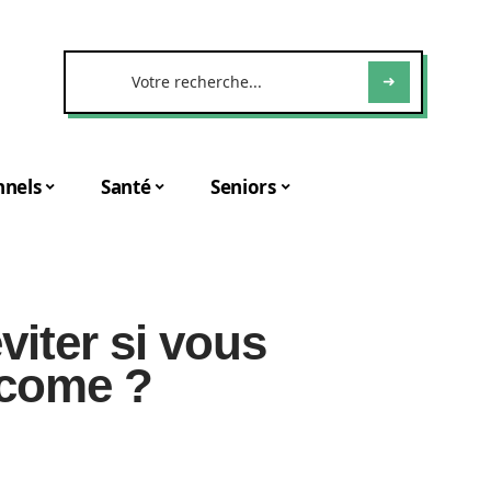
nnels
Santé
Seniors
viter si vous
ucome ?